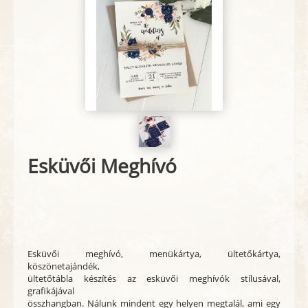
Esküvői Meghívó
Esküvői meghívó, menükártya, ültetőkártya,
köszönetajándék,
ültetőtábla készítés az esküvői meghívók stílusával,
grafikájával
összhangban. Nálunk mindent egy helyen megtalál, ami egy